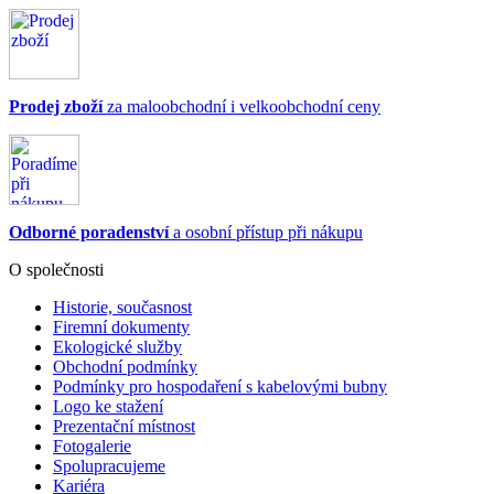
Prodej zboží
za maloobchodní i velkoobchodní ceny
Odborné poradenství
a osobní přístup při nákupu
O společnosti
Historie, současnost
Firemní dokumenty
Ekologické služby
Obchodní podmínky
Podmínky pro hospodaření s kabelovými bubny
Logo ke stažení
Prezentační místnost
Fotogalerie
Spolupracujeme
Kariéra