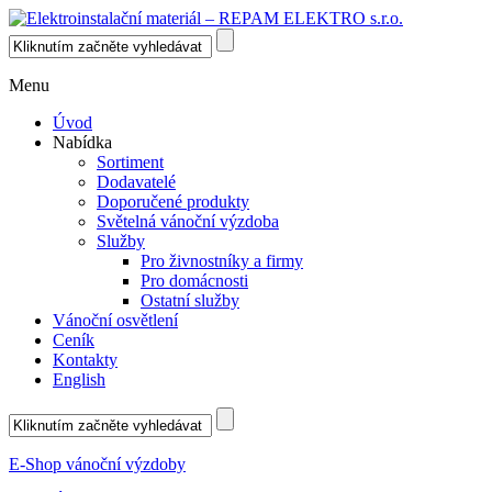
Menu
Úvod
Nabídka
Sortiment
Dodavatelé
Doporučené produkty
Světelná vánoční výzdoba
Služby
Pro živnostníky a firmy
Pro domácnosti
Ostatní služby
Vánoční osvětlení
Ceník
Kontakty
English
E-Shop vánoční výzdoby