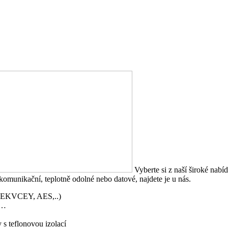
Vyberte si z naší široké nabíd
komunikační, teplotně odolné nebo datové, najdete je u nás.
XEKVCEY, AES,..)
,…
 s teflonovou izolací