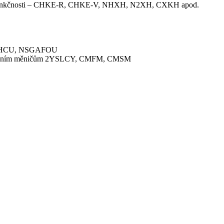
ním funkčnosti – CHKE-R, CHKE-V, NHXH, N2XH, CXKH apod.
, CHCU, NSGAFOU
frekvenčním měničům 2YSLCY, CMFM, CMSM