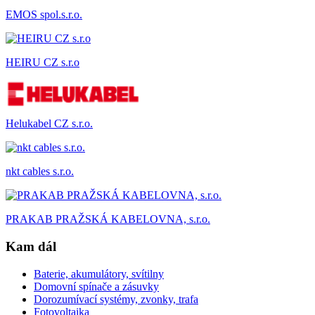
EMOS spol.s.r.o.
HEIRU CZ s.r.o
Helukabel CZ s.r.o.
nkt cables s.r.o.
PRAKAB PRAŽSKÁ KABELOVNA, s.r.o.
Kam dál
Baterie, akumulátory, svítilny
Domovní spínače a zásuvky
Dorozumívací systémy, zvonky, trafa
Fotovoltaika