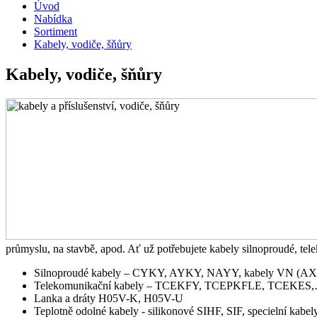
Úvod
Nabídka
Sortiment
Kabely, vodiče, šňůry
Kabely, vodiče, šňůry
průmyslu, na stavbě, apod. Ať už potřebujete kabely silnoproudé, tele
Silnoproudé kabely – CYKY, AYKY, NAYY, kabely VN (A
Telekomunikační kabely – TCEKFY, TCEPKFLE, TCEKES
Lanka a dráty H05V-K, H05V-U
Teplotně odolné kabely - silikonové SIHF, SIF, specielní kabely