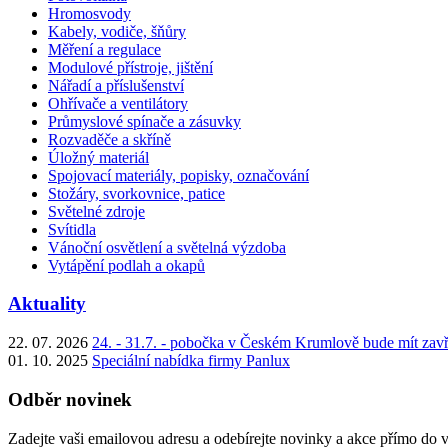
Hromosvody
Kabely, vodiče, šňůry
Měření a regulace
Modulové přístroje, jištění
Nářadí a příslušenství
Ohřívače a ventilátory
Průmyslové spínače a zásuvky
Rozvaděče a skříně
Úložný materiál
Spojovací materiály, popisky, označování
Stožáry, svorkovnice, patice
Světelné zdroje
Svítidla
Vánoční osvětlení a světelná výzdoba
Vytápění podlah a okapů
Aktuality
22. 07. 2026
24. - 31.7. - pobočka v Českém Krumlově bude mít zav
01. 10. 2025
Speciální nabídka firmy Panlux
Odběr novinek
Zadejte vaši emailovou adresu a odebírejte novinky a akce přímo do 