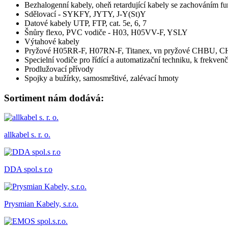
Bezhalogenní kabely, oheň retardující kabely se zachová
Sdělovací - SYKFY, JYTY, J-Y(St)Y
Datové kabely UTP, FTP, cat. 5e, 6, 7
Šnůry flexo, PVC vodiče - H03, H05VV-F, YSLY
Výtahové kabely
Pryžové H05RR-F, H07RN-F, Titanex, vn pryžové CHBU
Specielní vodiče pro řídící a automatizační techniku, k 
Prodlužovací přívody
Spojky a bužírky, samosmrštivé, zalévací hmoty
Sortiment nám dodává:
allkabel s. r. o.
DDA spol.s r.o
Prysmian Kabely, s.r.o.