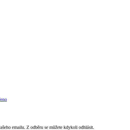
řeno
vašeho emailu. Z odběru se můžete kdykoli odhlásit.