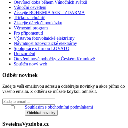
Otevírací doba během Vánočních svátků
Vánoční osvětlení
Získejte BOHEMIA SEKT ZDARMA
Tričko za chránič
Získejte dárek či poukázku
Věrnostní program
Pro připomenutí
Výstavba fotovoltaické elektrárny
Návratnost fotovoltaické elektrárny
Spolupráce s firmou LOVATO
Upozornění
Otevření nové pobočky v Českém Krumlově
Spuštěn nový web
Odběr novinek
Zadejte vaši emailovou adresu a odebírejte novinky a akce přímo do
vašeho emailu. Z odběru se můžete kdykoli odhlásit.
Souhlasím s obchodními podmínkami
Svetelna
Vyzdoba
.cz