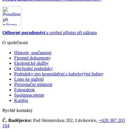
Odborné poradenství
a osobní přístup při nákupu
O společnosti
Historie, současnost
Firemní dokumenty
Ekologické služby
Obchodní podmínky
Podmínky pro hospodaření s kabelovými bubny
Logo ke stažení
Prezentační místnost
Fotogalerie
Spolupracujeme
Kariéra
Rychlé kontakty
Č. Budějovice:
Pod Stromovkou 202, Litvínovice,
+420 387 203
104