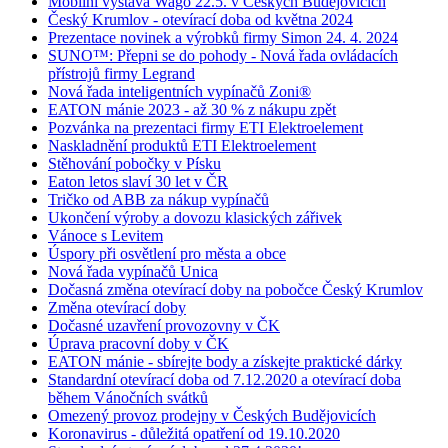
Mobilní výstava Wago 22.5. v Českých Budějovicích
Český Krumlov - otevírací doba od května 2024
Prezentace novinek a výrobků firmy Simon 24. 4. 2024
SUNO™: Přepni se do pohody - Nová řada ovládacích
přístrojů firmy Legrand
Nová řada inteligentních vypínačů Zoni®
EATON mánie 2023 - až 30 % z nákupu zpět
Pozvánka na prezentaci firmy ETI Elektroelement
Naskladnění produktů ETI Elektroelement
Stěhování pobočky v Písku
Eaton letos slaví 30 let v ČR
Tričko od ABB za nákup vypínačů
Ukončení výroby a dovozu klasických zářivek
Vánoce s Levitem
Úspory při osvětlení pro města a obce
Nová řada vypínačů Unica
Dočasná změna otevírací doby na pobočce Český Krumlov
Změna otevírací doby
Dočasné uzavření provozovny v ČK
Úprava pracovní doby v ČK
EATON mánie - sbírejte body a získejte praktické dárky
Standardní otevírací doba od 7.12.2020 a otevírací doba
během Vánočních svátků
Omezený provoz prodejny v Českých Budějovicích
Koronavirus - důležitá opatření od 19.10.2020