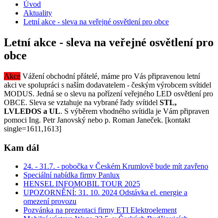
Úvod
Aktuality
Letní akce - sleva na veřejné osvětlení pro obce
Letní akce - sleva na veřejné osvětlení pro
obce
Akce
Vážení obchodní přátelé, máme pro Vás připravenou letní
akci ve spolupráci s naším dodavatelem - českým výrobcem svítidel
MODUS. Jedná se o slevu na pořízení veřejného LED osvětlení pro
OBCE. Sleva se vztahuje na vybrané řady svítidel
STL,
LVLEDOS a UL
. S výběrem vhodného svítidla je Vám připraven
pomoci Ing. Petr Janovský nebo p. Roman Janeček. [kontakt
single=1611,1613]
Kam dál
24. - 31.7. - pobočka v Českém Krumlově bude mít zavřeno
Speciální nabídka firmy Panlux
HENSEL INFOMOBIL TOUR 2025
UPOZORNĚNÍ: 31. 10. 2024 Odstávka el. energie a
omezení provozu
Pozvánka na prezentaci firmy ETI Elektroelement