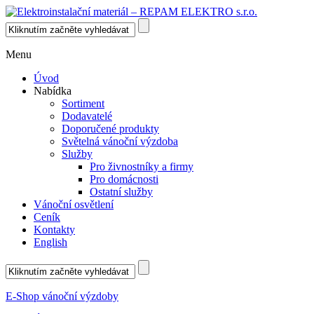
Menu
Úvod
Nabídka
Sortiment
Dodavatelé
Doporučené produkty
Světelná vánoční výzdoba
Služby
Pro živnostníky a firmy
Pro domácnosti
Ostatní služby
Vánoční osvětlení
Ceník
Kontakty
English
E-Shop vánoční výzdoby