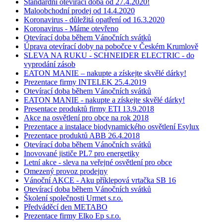
Standardní otevírací doba od 27.4.2020!
Maloobchodní prodej od 14.4.2020
Koronavirus - důležitá opatření od 16.3.2020
Koronavirus - Máme otevřeno
Otevírací doba během Vánočních svátků
Úprava otevírací doby na pobočce v Českém Krumlově
SLEVA NA RUKU - SCHNEIDER ELECTRIC - do
vyprodání zásob
EATON MANIE – nakupte a získejte skvělé dárky!
Prezentace firmy INTELEK 25.4.2019
Otevírací doba během Vánočních svátků
EATON MANIE - nakupte a získejte skvělé dárky!
Presentace produktů firmy ETI 13.9.2018
Akce na osvětlení pro obce na rok 2018
Prezentace a instalace biodynamického osvětlení Esylux
Prezentace produktů ABB 26.4.2018
Otevírací doba během Vánočních svátků
Inovované jističe PL7 pro energetiky
Letní akce - sleva na veřejné osvětlení pro obce
Omezený provoz prodejny
Vánoční AKCE - Aku příklepová vrtačka SB 16
Otevírací doba během Vánočních svátků
Školení společnosti Urmet s.r.o.
Předváděcí den METABO
Prezentace firmy Elko Ep s.r.o.