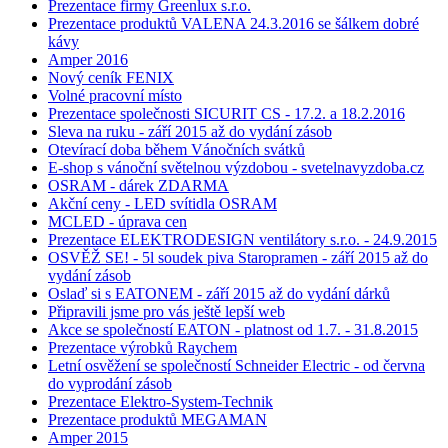
Prezentace firmy Greenlux s.r.o.
Prezentace produktů VALENA 24.3.2016 se šálkem dobré
kávy
Amper 2016
Nový ceník FENIX
Volné pracovní místo
Prezentace společnosti SICURIT CS - 17.2. a 18.2.2016
Sleva na ruku - září 2015 až do vydání zásob
Otevírací doba během Vánočních svátků
E-shop s vánoční světelnou výzdobou - svetelnavyzdoba.cz
OSRAM - dárek ZDARMA
Akční ceny - LED svítidla OSRAM
MCLED - úprava cen
Prezentace ELEKTRODESIGN ventilátory s.r.o. - 24.9.2015
OSVĚŽ SE! - 5l soudek piva Staropramen - září 2015 až do
vydání zásob
Oslaď si s EATONEM - září 2015 až do vydání dárků
Připravili jsme pro vás ještě lepší web
Akce se společností EATON - platnost od 1.7. - 31.8.2015
Prezentace výrobků Raychem
Letní osvěžení se společností Schneider Electric - od června
do vyprodání zásob
Prezentace Elektro-System-Technik
Prezentace produktů MEGAMAN
Amper 2015