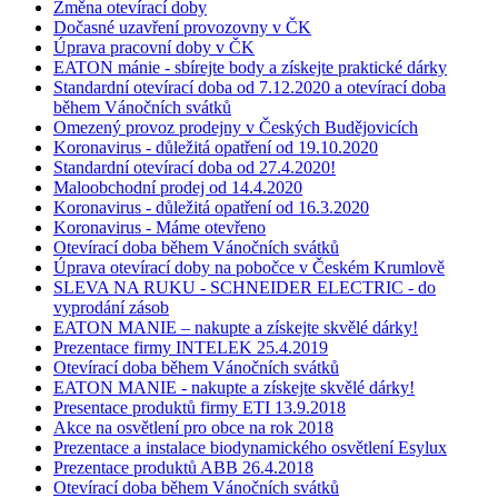
Změna otevírací doby
Dočasné uzavření provozovny v ČK
Úprava pracovní doby v ČK
EATON mánie - sbírejte body a získejte praktické dárky
Standardní otevírací doba od 7.12.2020 a otevírací doba
během Vánočních svátků
Omezený provoz prodejny v Českých Budějovicích
Koronavirus - důležitá opatření od 19.10.2020
Standardní otevírací doba od 27.4.2020!
Maloobchodní prodej od 14.4.2020
Koronavirus - důležitá opatření od 16.3.2020
Koronavirus - Máme otevřeno
Otevírací doba během Vánočních svátků
Úprava otevírací doby na pobočce v Českém Krumlově
SLEVA NA RUKU - SCHNEIDER ELECTRIC - do
vyprodání zásob
EATON MANIE – nakupte a získejte skvělé dárky!
Prezentace firmy INTELEK 25.4.2019
Otevírací doba během Vánočních svátků
EATON MANIE - nakupte a získejte skvělé dárky!
Presentace produktů firmy ETI 13.9.2018
Akce na osvětlení pro obce na rok 2018
Prezentace a instalace biodynamického osvětlení Esylux
Prezentace produktů ABB 26.4.2018
Otevírací doba během Vánočních svátků