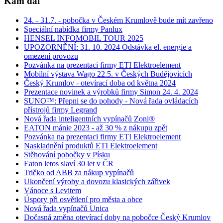
Kam dál
24. - 31.7. - pobočka v Českém Krumlově bude mít zavřeno
Speciální nabídka firmy Panlux
HENSEL INFOMOBIL TOUR 2025
UPOZORNĚNÍ: 31. 10. 2024 Odstávka el. energie a
omezení provozu
Pozvánka na prezentaci firmy ETI Elektroelement
Mobilní výstava Wago 22.5. v Českých Budějovicích
Český Krumlov - otevírací doba od května 2024
Prezentace novinek a výrobků firmy Simon 24. 4. 2024
SUNO™: Přepni se do pohody - Nová řada ovládacích
přístrojů firmy Legrand
Nová řada inteligentních vypínačů Zoni®
EATON mánie 2023 - až 30 % z nákupu zpět
Pozvánka na prezentaci firmy ETI Elektroelement
Naskladnění produktů ETI Elektroelement
Stěhování pobočky v Písku
Eaton letos slaví 30 let v ČR
Tričko od ABB za nákup vypínačů
Ukončení výroby a dovozu klasických zářivek
Vánoce s Levitem
Úspory při osvětlení pro města a obce
Nová řada vypínačů Unica
Dočasná změna otevírací doby na pobočce Český Krumlov