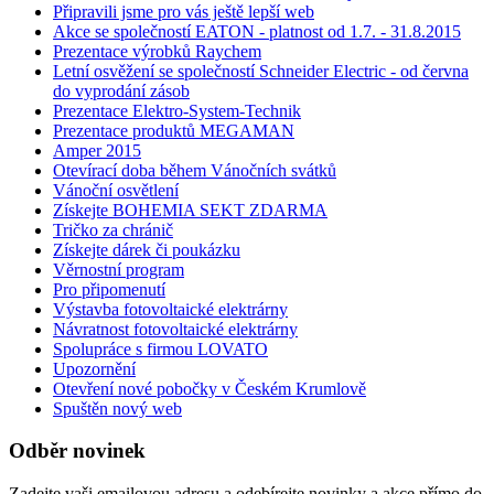
Připravili jsme pro vás ještě lepší web
Akce se společností EATON - platnost od 1.7. - 31.8.2015
Prezentace výrobků Raychem
Letní osvěžení se společností Schneider Electric - od června
do vyprodání zásob
Prezentace Elektro-System-Technik
Prezentace produktů MEGAMAN
Amper 2015
Otevírací doba během Vánočních svátků
Vánoční osvětlení
Získejte BOHEMIA SEKT ZDARMA
Tričko za chránič
Získejte dárek či poukázku
Věrnostní program
Pro připomenutí
Výstavba fotovoltaické elektrárny
Návratnost fotovoltaické elektrárny
Spolupráce s firmou LOVATO
Upozornění
Otevření nové pobočky v Českém Krumlově
Spuštěn nový web
Odběr novinek
Zadejte vaši emailovou adresu a odebírejte novinky a akce přímo do