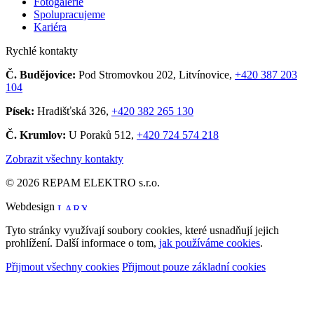
Fotogalerie
Spolupracujeme
Kariéra
Rychlé kontakty
Č. Budějovice:
Pod Stromovkou 202, Litvínovice,
+420 387 203
104
Písek:
Hradišťská 326,
+420 382 265 130
Č. Krumlov:
U Poraků 512,
+420 724 574 218
Zobrazit všechny kontakty
© 2026 REPAM ELEKTRO s.r.o.
Webdesign
Tyto stránky využívají soubory cookies, které usnadňují jejich
prohlížení. Další informace o tom,
jak používáme cookies
.
Přijmout všechny cookies
Přijmout pouze základní cookies