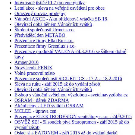
Inovované jističe PL7 pro energetiky
Letní akce - sleva na veřejné osvětlení pro obce
Omezený provoz prodejny
Vánoční AKCE - Aku příklepová vrtačka SB 16
Otevírací doba během Vánočních svátků
Školení společnosti Urmet s.r.o.
Předváděcí den METABO
Prezentace firmy Elko Ep s.r.o.
Prezentace firmy Greenlux s.r.o.
Prezentace produktů VALENA 24.3.2016 se šálkem dobré
kávy
Amper 2016
Nový ceník FENIX
Volné pracovní místo
Prezentace společnosti SICURIT CS - 17.2. a 18.2.2016
Sleva na ruku - září 2015 až do vydání zásob
Otevírací doba během Vánočních svátků
E-shop s vánoční světelnou výzdobou - svetelnavyzdoba.cz
OSRAM - dárek ZDARMA
Akční ceny - LED svítidla OSRAM
MCLED - úprava cen
Prezentace ELEKTRODESIGN ventilátory s.r.o. - 24.9.2015
OSVĚŽ SE! - 5l soudek piva Staropramen - září 2015 až do
vydání zásob
Oslaď si s EATONEM - září 2015 až do vydání dárků