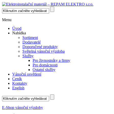
Menu
Úvod
Nabídka
Sortiment
Dodavatelé
Doporučené produkty
Světelná vánoční výzdoba
Služby
Pro živnostníky a firmy
Pro domácnosti
Ostatní služby
Vánoční osvětlení
Ceník
Kontakty
English
E-Shop vánoční výzdoby