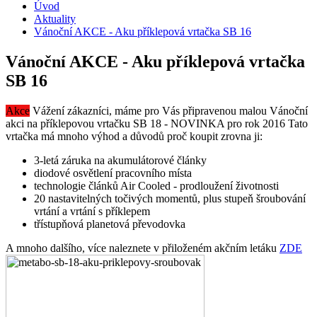
Úvod
Aktuality
Vánoční AKCE - Aku příklepová vrtačka SB 16
Vánoční AKCE - Aku příklepová vrtačka
SB 16
Akce
Vážení zákazníci, máme pro Vás připravenou malou Vánoční
akci na příklepovou vrtačku SB 18 - NOVINKA pro rok 2016 Tato
vrtačka má mnoho výhod a důvodů proč koupit zrovna ji:
3-letá záruka na akumulátorové články
diodové osvětlení pracovního místa
technologie článků Air Cooled - prodloužení životnosti
20 nastavitelných točivých momentů, plus stupeň šroubování
vrtání a vrtání s příklepem
třístupňová planetová převodovka
A mnoho dalšího, více naleznete v přiloženém akčním letáku
ZDE