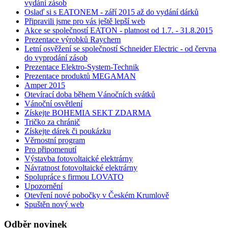
vydání zásob
Oslaď si s EATONEM - září 2015 až do vydání dárků
Připravili jsme pro vás ještě lepší web
Akce se společností EATON - platnost od 1.7. - 31.8.2015
Prezentace výrobků Raychem
Letní osvěžení se společností Schneider Electric - od června
do vyprodání zásob
Prezentace Elektro-System-Technik
Prezentace produktů MEGAMAN
Amper 2015
Otevírací doba během Vánočních svátků
Vánoční osvětlení
Získejte BOHEMIA SEKT ZDARMA
Tričko za chránič
Získejte dárek či poukázku
Věrnostní program
Pro připomenutí
Výstavba fotovoltaické elektrárny
Návratnost fotovoltaické elektrárny
Spolupráce s firmou LOVATO
Upozornění
Otevření nové pobočky v Českém Krumlově
Spuštěn nový web
Odběr novinek