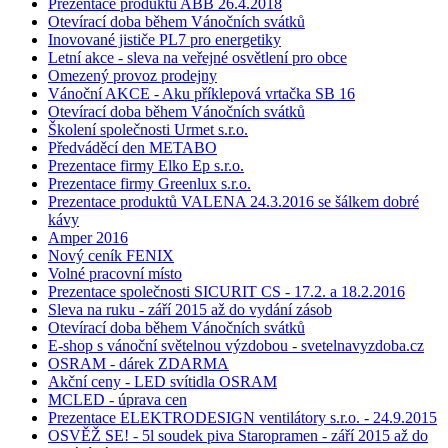
Prezentace produktů ABB 26.4.2018
Otevírací doba během Vánočních svátků
Inovované jističe PL7 pro energetiky
Letní akce - sleva na veřejné osvětlení pro obce
Omezený provoz prodejny
Vánoční AKCE - Aku příklepová vrtačka SB 16
Otevírací doba během Vánočních svátků
Školení společnosti Urmet s.r.o.
Předváděcí den METABO
Prezentace firmy Elko Ep s.r.o.
Prezentace firmy Greenlux s.r.o.
Prezentace produktů VALENA 24.3.2016 se šálkem dobré
kávy
Amper 2016
Nový ceník FENIX
Volné pracovní místo
Prezentace společnosti SICURIT CS - 17.2. a 18.2.2016
Sleva na ruku - září 2015 až do vydání zásob
Otevírací doba během Vánočních svátků
E-shop s vánoční světelnou výzdobou - svetelnavyzdoba.cz
OSRAM - dárek ZDARMA
Akční ceny - LED svítidla OSRAM
MCLED - úprava cen
Prezentace ELEKTRODESIGN ventilátory s.r.o. - 24.9.2015
OSVĚŽ SE! - 5l soudek piva Staropramen - září 2015 až do