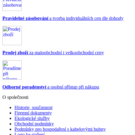
Pravidelné zásobování
a tvorba individuálních cen dle dohody
Prodej zboží
za maloobchodní i velkoobchodní ceny
Odborné poradenství
a osobní přístup při nákupu
O společnosti
Historie, současnost
Firemní dokumenty
Ekologické služby
Obchodní podmínky
Podmínky pro hospodaření s kabelovými bubny
Logo ke stažení