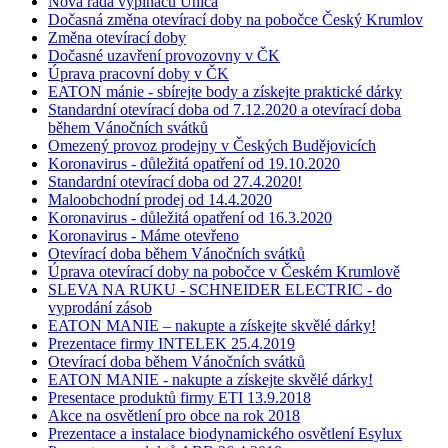
Nová řada vypínačů Unica
Dočasná změna otevírací doby na pobočce Český Krumlov
Změna otevírací doby
Dočasné uzavření provozovny v ČK
Úprava pracovní doby v ČK
EATON mánie - sbírejte body a získejte praktické dárky
Standardní otevírací doba od 7.12.2020 a otevírací doba
během Vánočních svátků
Omezený provoz prodejny v Českých Budějovicích
Koronavirus - důležitá opatření od 19.10.2020
Standardní otevírací doba od 27.4.2020!
Maloobchodní prodej od 14.4.2020
Koronavirus - důležitá opatření od 16.3.2020
Koronavirus - Máme otevřeno
Otevírací doba během Vánočních svátků
Úprava otevírací doby na pobočce v Českém Krumlově
SLEVA NA RUKU - SCHNEIDER ELECTRIC - do
vyprodání zásob
EATON MANIE – nakupte a získejte skvělé dárky!
Prezentace firmy INTELEK 25.4.2019
Otevírací doba během Vánočních svátků
EATON MANIE - nakupte a získejte skvělé dárky!
Presentace produktů firmy ETI 13.9.2018
Akce na osvětlení pro obce na rok 2018
Prezentace a instalace biodynamického osvětlení Esylux