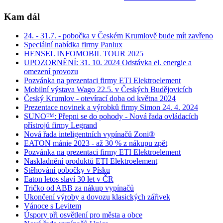
Kam dál
24. - 31.7. - pobočka v Českém Krumlově bude mít zavřeno
Speciální nabídka firmy Panlux
HENSEL INFOMOBIL TOUR 2025
UPOZORNĚNÍ: 31. 10. 2024 Odstávka el. energie a
omezení provozu
Pozvánka na prezentaci firmy ETI Elektroelement
Mobilní výstava Wago 22.5. v Českých Budějovicích
Český Krumlov - otevírací doba od května 2024
Prezentace novinek a výrobků firmy Simon 24. 4. 2024
SUNO™: Přepni se do pohody - Nová řada ovládacích
přístrojů firmy Legrand
Nová řada inteligentních vypínačů Zoni®
EATON mánie 2023 - až 30 % z nákupu zpět
Pozvánka na prezentaci firmy ETI Elektroelement
Naskladnění produktů ETI Elektroelement
Stěhování pobočky v Písku
Eaton letos slaví 30 let v ČR
Tričko od ABB za nákup vypínačů
Ukončení výroby a dovozu klasických zářivek
Vánoce s Levitem
Úspory při osvětlení pro města a obce