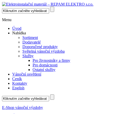
Menu
Úvod
Nabídka
Sortiment
Dodavatelé
Doporučené produkty
Světelná vánoční výzdoba
Služby
Pro živnostníky a firmy
Pro domácnosti
Ostatní služby
Vánoční osvětlení
Ceník
Kontakty
English
E-Shop vánoční výzdoby