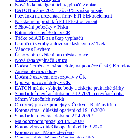
Nová řada inteligentních vypínačů Zoni®
EATON mánie 2023 - až 30 % z nákupu zpět
Pozvánka na prezentaci firmy ETI Elektroelement
Naskladnění produktů ETI Elektroelement
Stěhování pobočky v Písku
Eaton letos slaví 30 let v ČR
Tričko od ABB za nákup vypínačů
Ukončení výroby a dovozu klasických zářivek
Vánoce s Levitem
Úspory při osvětlení pro města a obce
Nová řada vypínačů Unica
Dočasná změna otevírací doby na pobočce Český Krumlov
Změna otevírací doby
Dočasné uzavření provozovny v ČK
Úprava pracovní doby v ČK
EATON mánie - sbírejte body a získejte praktické dárky
Standardní otevírací doba od 7.12.2020 a otevírací doba
během Vánočních svátků
Omezený provoz prodejny v Českých Budějovicích
Koronavirus - důležitá opatření od 19.10.2020
Standardní otevírací doba od 27.4.2020!
Maloobchodní prodej od 14.4.2020
Koronavirus - důležitá opatření od 16.3.2020
Koronavirus - Máme otevřeno
Otevírací doba během Vánočních svátků