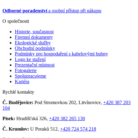
Odborné poradenství
a osobní přístup při nákupu
O společnosti
Historie, současnost
Firemní dokumenty
Ekologické služby
Obchodní podmínky
Podmínky pro hospodaření s kabelovými bubny
Logo ke stažení
Prezentační místnost
Fotogalerie
Spolupracujeme
Kariéra
Rychlé kontakty
Č. Budějovice:
Pod Stromovkou 202, Litvínovice,
+420 387 203
104
Písek:
Hradišťská 326,
+420 382 265 130
Č. Krumlov:
U Poraků 512,
+420 724 574 218