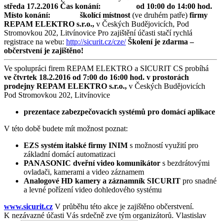
středa 17.2.2016
Čas konání:
od 10:00 do 14:00 hod.
Místo konání:
školící místnost
(ve druhém patře)
firmy
REPAM ELEKTRO s.r.o.,
v Českých Budějovicích, Pod
Stromovkou 202, Litvínovice Pro zajištění účasti stačí rychlá
registrace na webu:
http://sicurit.cz/cze/
Školení je zdarma –
občerstvení je zajištěno!
Ve spolupráci firem REPAM ELEKTRO a SICURIT CS probíhá
ve čtvrtek 18.2.2016 od 7:00 do 16:00 hod.
v prostorách
prodejny REPAM ELEKTRO s.r.o.,
v Českých Budějovicích
Pod Stromovkou 202, Litvínovice
prezentace zabezpečovacích systémů pro domácí aplikace
V této době budete mít možnost poznat:
EZS systém italské firmy INIM
s možností využití pro
základní domácí automatizaci
PANASONIC dveřní video komunikátor
s bezdrátovými
ovladači, kamerami a video záznamem
Analogové HD kamery a záznamník SICURIT
pro snadné
a levné pořízení video dohledového systému
www.sicurit.cz
V průběhu této akce je zajištěno občerstvení.
K nezávazné účasti Vás srdečně zve tým organizátorů. Vlastislav