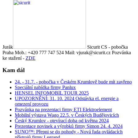
Jurák
Sicurit CS - pobočka
Praha Mob.: +420 777 747 524 Mail: vjurak@sicurit.cz Pozvánka
ke stažení -
ZDE
Kam dál
24. - 31.7. - pobočka v Českém Krumlově bude mít zavřeno
Speciální nabídka firmy Panlux
HENSEL INFOMOBIL TOUR 2025
UPOZORNĚNÍ: 31. 10. 2024 Odstávka el. energie a
omezení provozu
Pozvánka na prezentaci firmy ETI Elektroelement
Mobilní výstava Wago 22.5. v Českých Budějovicích
Český Krumlov - otevírací doba od května 2024
Prezentace novinek a výrobků firmy Simon 24. 4. 2024
SUNO™: Přepni se do pohody - Nová řada ovládacích
přístrojů firmy Legrand