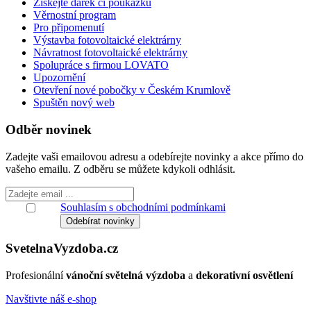
Získejte dárek či poukázku
Věrnostní program
Pro připomenutí
Výstavba fotovoltaické elektrárny
Návratnost fotovoltaické elektrárny
Spolupráce s firmou LOVATO
Upozornění
Otevření nové pobočky v Českém Krumlově
Spuštěn nový web
Odběr novinek
Zadejte vaši emailovou adresu a odebírejte novinky a akce přímo do
vašeho emailu. Z odběru se můžete kdykoli odhlásit.
Souhlasím s obchodními podmínkami
Svetelna
Vyzdoba
.cz
Profesionální
vánoční světelná výzdoba
a
dekorativní osvětlení
Navštivte náš e-shop