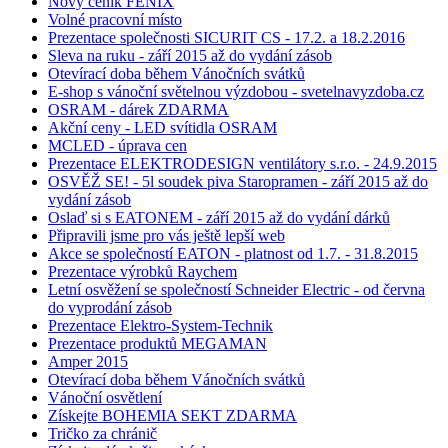
Nový ceník FENIX
Volné pracovní místo
Prezentace společnosti SICURIT CS - 17.2. a 18.2.2016
Sleva na ruku - září 2015 až do vydání zásob
Otevírací doba během Vánočních svátků
E-shop s vánoční světelnou výzdobou - svetelnavyzdoba.cz
OSRAM - dárek ZDARMA
Akční ceny - LED svítidla OSRAM
MCLED - úprava cen
Prezentace ELEKTRODESIGN ventilátory s.r.o. - 24.9.2015
OSVĚŽ SE! - 5l soudek piva Staropramen - září 2015 až do
vydání zásob
Oslaď si s EATONEM - září 2015 až do vydání dárků
Připravili jsme pro vás ještě lepší web
Akce se společností EATON - platnost od 1.7. - 31.8.2015
Prezentace výrobků Raychem
Letní osvěžení se společností Schneider Electric - od června
do vyprodání zásob
Prezentace Elektro-System-Technik
Prezentace produktů MEGAMAN
Amper 2015
Otevírací doba během Vánočních svátků
Vánoční osvětlení
Získejte BOHEMIA SEKT ZDARMA
Tričko za chránič