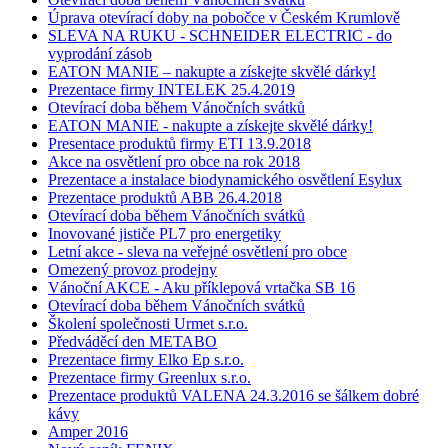
Úprava otevírací doby na pobočce v Českém Krumlově
SLEVA NA RUKU - SCHNEIDER ELECTRIC - do
vyprodání zásob
EATON MANIE – nakupte a získejte skvělé dárky!
Prezentace firmy INTELEK 25.4.2019
Otevírací doba během Vánočních svátků
EATON MANIE - nakupte a získejte skvělé dárky!
Presentace produktů firmy ETI 13.9.2018
Akce na osvětlení pro obce na rok 2018
Prezentace a instalace biodynamického osvětlení Esylux
Prezentace produktů ABB 26.4.2018
Otevírací doba během Vánočních svátků
Inovované jističe PL7 pro energetiky
Letní akce - sleva na veřejné osvětlení pro obce
Omezený provoz prodejny
Vánoční AKCE - Aku příklepová vrtačka SB 16
Otevírací doba během Vánočních svátků
Školení společnosti Urmet s.r.o.
Předváděcí den METABO
Prezentace firmy Elko Ep s.r.o.
Prezentace firmy Greenlux s.r.o.
Prezentace produktů VALENA 24.3.2016 se šálkem dobré
kávy
Amper 2016