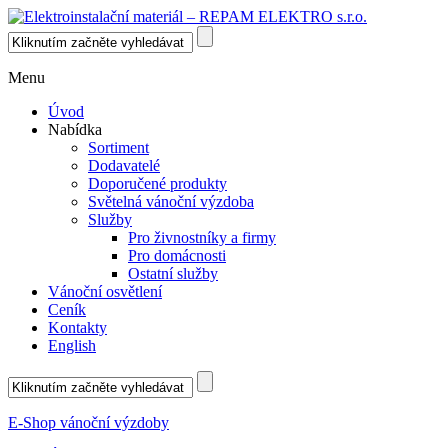
Menu
Úvod
Nabídka
Sortiment
Dodavatelé
Doporučené produkty
Světelná vánoční výzdoba
Služby
Pro živnostníky a firmy
Pro domácnosti
Ostatní služby
Vánoční osvětlení
Ceník
Kontakty
English
E-Shop vánoční výzdoby