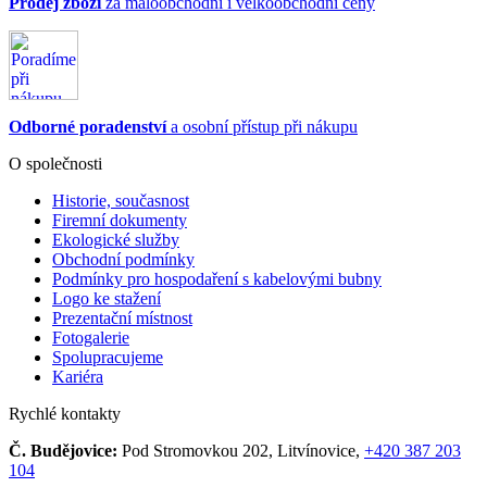
Prodej zboží
za maloobchodní i velkoobchodní ceny
Odborné poradenství
a osobní přístup při nákupu
O společnosti
Historie, současnost
Firemní dokumenty
Ekologické služby
Obchodní podmínky
Podmínky pro hospodaření s kabelovými bubny
Logo ke stažení
Prezentační místnost
Fotogalerie
Spolupracujeme
Kariéra
Rychlé kontakty
Č. Budějovice:
Pod Stromovkou 202, Litvínovice,
+420 387 203
104