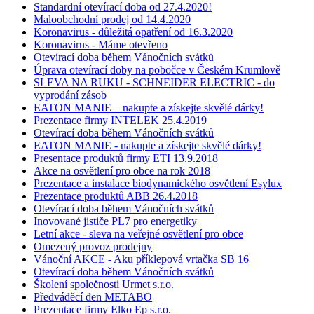
Standardní otevírací doba od 27.4.2020!
Maloobchodní prodej od 14.4.2020
Koronavirus - důležitá opatření od 16.3.2020
Koronavirus - Máme otevřeno
Otevírací doba během Vánočních svátků
Úprava otevírací doby na pobočce v Českém Krumlově
SLEVA NA RUKU - SCHNEIDER ELECTRIC - do
vyprodání zásob
EATON MANIE – nakupte a získejte skvělé dárky!
Prezentace firmy INTELEK 25.4.2019
Otevírací doba během Vánočních svátků
EATON MANIE - nakupte a získejte skvělé dárky!
Presentace produktů firmy ETI 13.9.2018
Akce na osvětlení pro obce na rok 2018
Prezentace a instalace biodynamického osvětlení Esylux
Prezentace produktů ABB 26.4.2018
Otevírací doba během Vánočních svátků
Inovované jističe PL7 pro energetiky
Letní akce - sleva na veřejné osvětlení pro obce
Omezený provoz prodejny
Vánoční AKCE - Aku příklepová vrtačka SB 16
Otevírací doba během Vánočních svátků
Školení společnosti Urmet s.r.o.
Předváděcí den METABO
Prezentace firmy Elko Ep s.r.o.