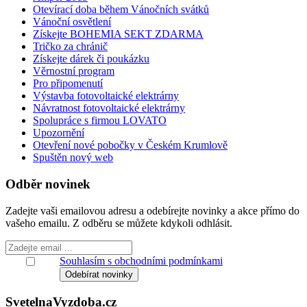
Otevírací doba během Vánočních svátků
Vánoční osvětlení
Získejte BOHEMIA SEKT ZDARMA
Tričko za chránič
Získejte dárek či poukázku
Věrnostní program
Pro připomenutí
Výstavba fotovoltaické elektrárny
Návratnost fotovoltaické elektrárny
Spolupráce s firmou LOVATO
Upozornění
Otevření nové pobočky v Českém Krumlově
Spuštěn nový web
Odběr novinek
Zadejte vaši emailovou adresu a odebírejte novinky a akce přímo do
vašeho emailu. Z odběru se můžete kdykoli odhlásit.
Souhlasím s obchodními podmínkami
Svetelna
Vyzdoba
.cz