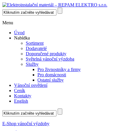
Menu
Úvod
Nabídka
Sortiment
Dodavatelé
Doporučené produkty
Světelná vánoční výzdoba
Služby
Pro živnostníky a firmy
Pro domácnosti
Ostatní služby
Vánoční osvětlení
Ceník
Kontakty
English
E-Shop vánoční výzdoby