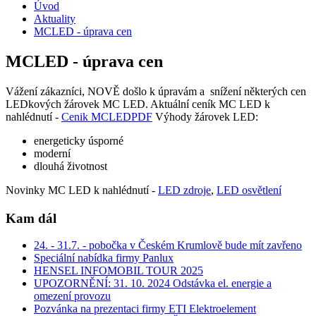
Úvod
Aktuality
MCLED - úprava cen
MCLED - úprava cen
Vážení zákazníci, NOVĚ došlo k úpravám a snížení některých cen
LEDkových žárovek MC LED. Aktuální ceník MC LED k
nahlédnutí -
Cenik MCLED
PDF
Výhody žárovek LED:
energeticky úsporné
moderní
dlouhá životnost
Novinky MC LED k nahlédnutí -
LED zdroje
,
LED osvětlení
Kam dál
24. - 31.7. - pobočka v Českém Krumlově bude mít zavřeno
Speciální nabídka firmy Panlux
HENSEL INFOMOBIL TOUR 2025
UPOZORNĚNÍ: 31. 10. 2024 Odstávka el. energie a
omezení provozu
Pozvánka na prezentaci firmy ETI Elektroelement