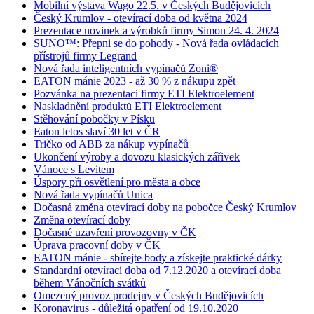
Mobilní výstava Wago 22.5. v Českých Budějovicích
Český Krumlov - otevírací doba od května 2024
Prezentace novinek a výrobků firmy Simon 24. 4. 2024
SUNO™: Přepni se do pohody - Nová řada ovládacích
přístrojů firmy Legrand
Nová řada inteligentních vypínačů Zoni®
EATON mánie 2023 - až 30 % z nákupu zpět
Pozvánka na prezentaci firmy ETI Elektroelement
Naskladnění produktů ETI Elektroelement
Stěhování pobočky v Písku
Eaton letos slaví 30 let v ČR
Tričko od ABB za nákup vypínačů
Ukončení výroby a dovozu klasických zářivek
Vánoce s Levitem
Úspory při osvětlení pro města a obce
Nová řada vypínačů Unica
Dočasná změna otevírací doby na pobočce Český Krumlov
Změna otevírací doby
Dočasné uzavření provozovny v ČK
Úprava pracovní doby v ČK
EATON mánie - sbírejte body a získejte praktické dárky
Standardní otevírací doba od 7.12.2020 a otevírací doba
během Vánočních svátků
Omezený provoz prodejny v Českých Budějovicích
Koronavirus - důležitá opatření od 19.10.2020