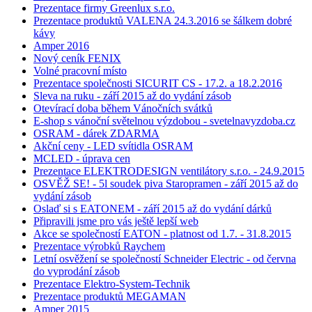
Prezentace firmy Greenlux s.r.o.
Prezentace produktů VALENA 24.3.2016 se šálkem dobré
kávy
Amper 2016
Nový ceník FENIX
Volné pracovní místo
Prezentace společnosti SICURIT CS - 17.2. a 18.2.2016
Sleva na ruku - září 2015 až do vydání zásob
Otevírací doba během Vánočních svátků
E-shop s vánoční světelnou výzdobou - svetelnavyzdoba.cz
OSRAM - dárek ZDARMA
Akční ceny - LED svítidla OSRAM
MCLED - úprava cen
Prezentace ELEKTRODESIGN ventilátory s.r.o. - 24.9.2015
OSVĚŽ SE! - 5l soudek piva Staropramen - září 2015 až do
vydání zásob
Oslaď si s EATONEM - září 2015 až do vydání dárků
Připravili jsme pro vás ještě lepší web
Akce se společností EATON - platnost od 1.7. - 31.8.2015
Prezentace výrobků Raychem
Letní osvěžení se společností Schneider Electric - od června
do vyprodání zásob
Prezentace Elektro-System-Technik
Prezentace produktů MEGAMAN
Amper 2015