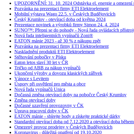
UPOZORNĚNÍ: 31. 10. 2024 Odstávka el. energie a omezení 
Pozvánka na prezentaci firmy ETI Elektroelement
Mobilní výstava Wago 22.5. v Českých Budějovicích
Český Krumlov - otevírací doba od května 2024
Prezentace novinek a výrobků firmy Simon 24. 4. 2024
SUNO™: Přepni se do pohody - Nová řada ovládacích přístroj
Nová řada inteligentních vypínačů Zoni®
EATON mánie 2023 - až 30 % z nákupu zpět
Pozvánka na prezentaci firmy ETI Elektroelement
Naskladnění produktů ETI Elektroelement
Stěhování pobočky v Písku
Eaton letos slaví 30 let v ČR
Tričko od ABB za nákup vypínačů
Ukončení výroby a dovozu klasických zářivek
Vánoce s Levitem
Úspory při osvětlení pro města a obce
Nová řada vypínačů Unica
Dočasná změna otevírací doby na pobočce Český Krumlov
Změna otevírací doby
Dočasné uzavření provozovny v ČK
Úprava pracovní doby v ČK
EATON mánie - sbírejte body a získejte praktické dárky
Standardní otevírací doba od 7.12.2020 a otevírací doba běhe
Omezený provoz prodejny v Českých Budějovicích
Koronavirus - důležitá opatření od 19.10.2020