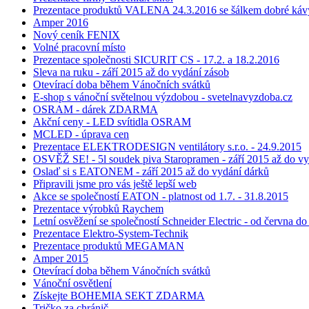
Prezentace produktů VALENA 24.3.2016 se šálkem dobré káv
Amper 2016
Nový ceník FENIX
Volné pracovní místo
Prezentace společnosti SICURIT CS - 17.2. a 18.2.2016
Sleva na ruku - září 2015 až do vydání zásob
Otevírací doba během Vánočních svátků
E-shop s vánoční světelnou výzdobou - svetelnavyzdoba.cz
OSRAM - dárek ZDARMA
Akční ceny - LED svítidla OSRAM
MCLED - úprava cen
Prezentace ELEKTRODESIGN ventilátory s.r.o. - 24.9.2015
OSVĚŽ SE! - 5l soudek piva Staropramen - září 2015 až do vy
Oslaď si s EATONEM - září 2015 až do vydání dárků
Připravili jsme pro vás ještě lepší web
Akce se společností EATON - platnost od 1.7. - 31.8.2015
Prezentace výrobků Raychem
Letní osvěžení se společností Schneider Electric - od června d
Prezentace Elektro-System-Technik
Prezentace produktů MEGAMAN
Amper 2015
Otevírací doba během Vánočních svátků
Vánoční osvětlení
Získejte BOHEMIA SEKT ZDARMA
Tričko za chránič