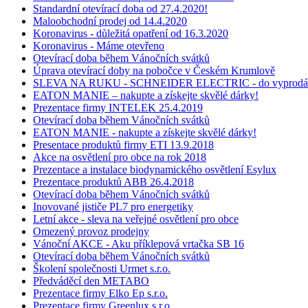
Standardní otevírací doba od 27.4.2020!
Maloobchodní prodej od 14.4.2020
Koronavirus - důležitá opatření od 16.3.2020
Koronavirus - Máme otevřeno
Otevírací doba během Vánočních svátků
Úprava otevírací doby na pobočce v Českém Krumlově
SLEVA NA RUKU - SCHNEIDER ELECTRIC - do vyprodán
EATON MANIE – nakupte a získejte skvělé dárky!
Prezentace firmy INTELEK 25.4.2019
Otevírací doba během Vánočních svátků
EATON MANIE - nakupte a získejte skvělé dárky!
Presentace produktů firmy ETI 13.9.2018
Akce na osvětlení pro obce na rok 2018
Prezentace a instalace biodynamického osvětlení Esylux
Prezentace produktů ABB 26.4.2018
Otevírací doba během Vánočních svátků
Inovované jističe PL7 pro energetiky
Letní akce - sleva na veřejné osvětlení pro obce
Omezený provoz prodejny
Vánoční AKCE - Aku příklepová vrtačka SB 16
Otevírací doba během Vánočních svátků
Školení společnosti Urmet s.r.o.
Předváděcí den METABO
Prezentace firmy Elko Ep s.r.o.
Prezentace firmy Greenlux s.r.o.