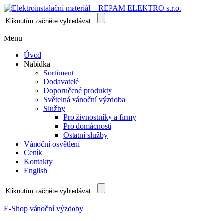
Menu
Úvod
Nabídka
Sortiment
Dodavatelé
Doporučené produkty
Světelná vánoční výzdoba
Služby
Pro živnostníky a firmy
Pro domácnosti
Ostatní služby
Vánoční osvětlení
Ceník
Kontakty
English
E-Shop vánoční výzdoby