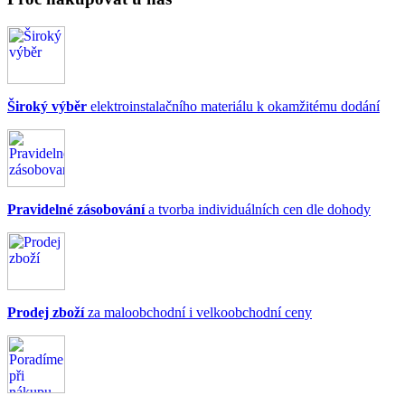
Široký výběr
elektroinstalačního materiálu k okamžitému dodání
Pravidelné zásobování
a tvorba individuálních cen dle dohody
Prodej zboží
za maloobchodní i velkoobchodní ceny