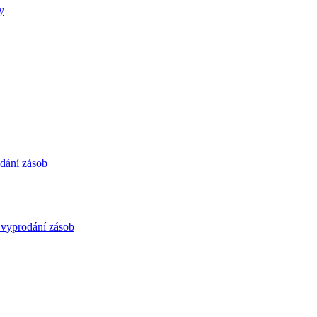
y
dání zásob
o vyprodání zásob