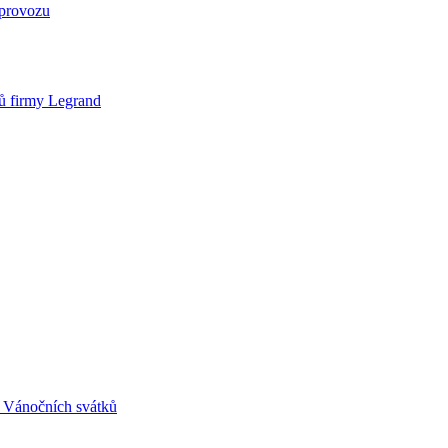
provozu
ů firmy Legrand
m Vánočních svátků