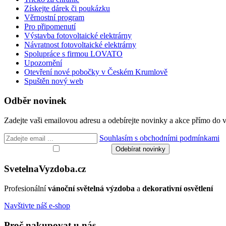
Získejte dárek či poukázku
Věrnostní program
Pro připomenutí
Výstavba fotovoltaické elektrárny
Návratnost fotovoltaické elektrárny
Spolupráce s firmou LOVATO
Upozornění
Otevření nové pobočky v Českém Krumlově
Spuštěn nový web
Odběr novinek
Zadejte vaši emailovou adresu a odebírejte novinky a akce přímo do 
Souhlasím s obchodními podmínkami
Svetelna
Vyzdoba
.cz
Profesionální
vánoční světelná výzdoba
a
dekorativní osvětlení
Navštivte náš e-shop
Proč nakupovat u nás